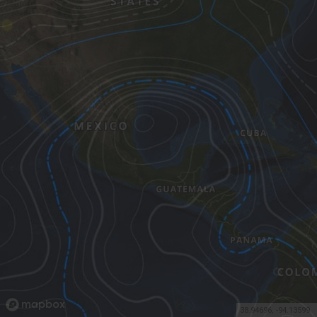
38.94696
,
-94.13599