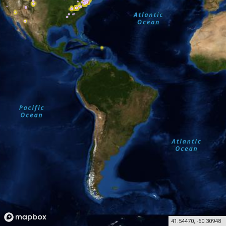
41.54470
,
-60.30948