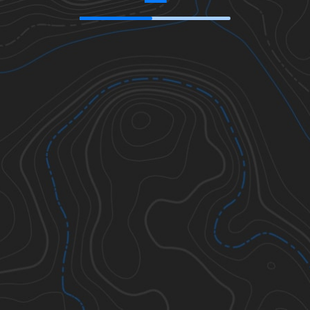
43.81077
,
-71.83140