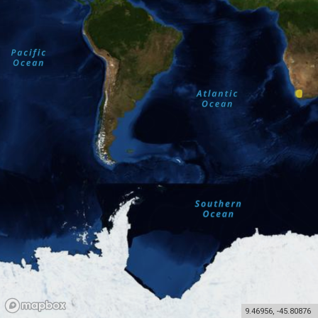
9.46956
,
-45.80876