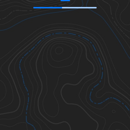
39.43981
,
-109.45016