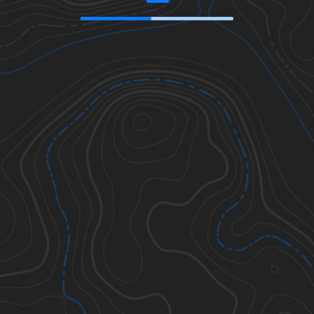
41.11303
,
-110.19502